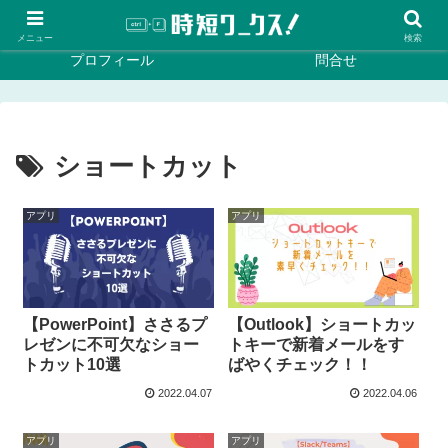
ホーム
効率化
メニュー
検索
プロフィール
問合せ
ショートカット
アプリ
アプリ
【PowerPoint】ささるプ
【Outlook】ショートカッ
レゼンに不可欠なショー
トキーで新着メールをす
トカット10選
ばやくチェック！！
2022.04.07
2022.04.06
アプリ
アプリ