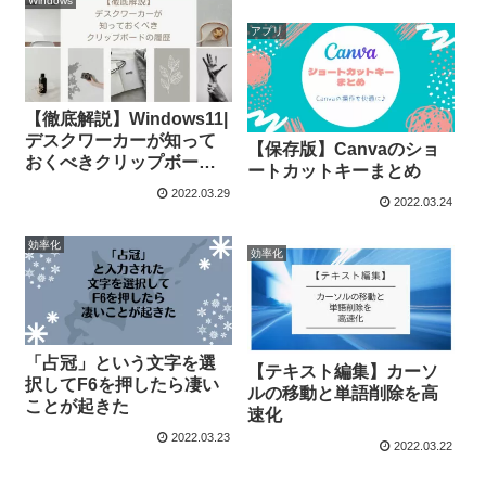
Windows
アプリ
【徹底解説】Windows11|
デスクワーカーが知って
【保存版】Canvaのショ
おくべきクリップボード
ートカットキーまとめ
の履歴
2022.03.29
2022.03.24
効率化
効率化
「占冠」という文字を選
【テキスト編集】カーソ
択してF6を押したら凄い
ルの移動と単語削除を高
ことが起きた
速化
2022.03.23
2022.03.22