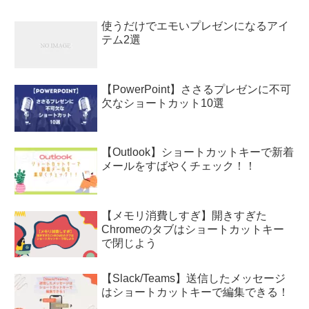
使うだけでエモいプレゼンになるアイ
テム2選
【PowerPoint】ささるプレゼンに不可
欠なショートカット10選
【Outlook】ショートカットキーで新着
メールをすばやくチェック！！
【メモリ消費しすぎ】開きすぎた
Chromeのタブはショートカットキー
で閉じよう
【Slack/Teams】送信したメッセージ
はショートカットキーで編集できる！