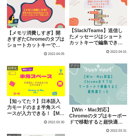
【Slack/Teams】送信し
【メモリ消費しすぎ】開
たメッセージはショート
きすぎたChromeのタブは
カットキーで編集でき
ショートカットキーで閉
る！
じよう
2022.04.01
2022.04.05
アプリ
効率化
【知ってた？】日本語入
力モードのまま半角スペ
【Win・Mac対応】
ースが入力できる！【Mac
Chromeのタブはキーボー
も対応可】
ドで移動すると超快適だ
2022.03.30
った
2022.03.31