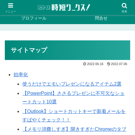
ホーム
効率化
メニュー
検索
プロフィール
問合せ
サイトマップ
2022.06.16
2022.07.06
効率化
使うだけでエモいプレゼンになるアイテム2選
【PowerPoint】ささるプレゼンに不可欠なショ
ートカット10選
【Outlook】ショートカットキーで新着メールを
すばやくチェック！！
【メモリ消費しすぎ】開きすぎたChromeのタブ