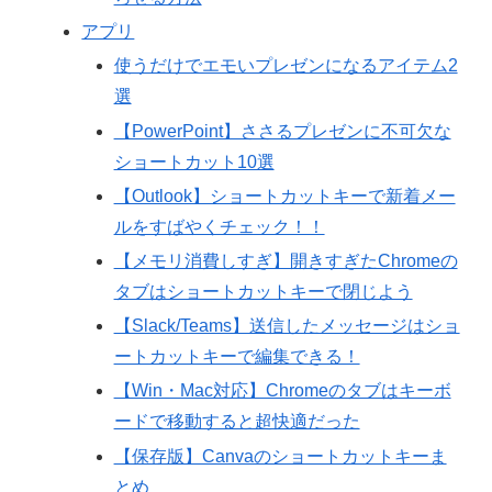
アプリ
使うだけでエモいプレゼンになるアイテム2
選
【PowerPoint】ささるプレゼンに不可欠な
ショートカット10選
【Outlook】ショートカットキーで新着メー
ルをすばやくチェック！！
【メモリ消費しすぎ】開きすぎたChromeの
タブはショートカットキーで閉じよう
【Slack/Teams】送信したメッセージはショ
ートカットキーで編集できる！
【Win・Mac対応】Chromeのタブはキーボ
ードで移動すると超快適だった
【保存版】Canvaのショートカットキーま
とめ