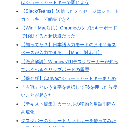
はショートカットキーで閉じよう
【Slack/Teams】送信したメッセージはショート
カットキーで編集できる！
【Win・Mac対応】Chromeのタブはキーボード
で移動すると超快適だった
【知ってた？】日本語入力モードのまま半角ス
ペースが入力できる！【Macも対応可】
【徹底解説】Windows11|デスクワーカーが知っ
ておくべきクリップボードの履歴
【保存版】Canvaのショートカットキーまとめ
「占冠」という文字を選択してF6を押したら凄
いことが起きた
【テキスト編集】カーソルの移動と単語削除を
高速化
タスクバーのショートカットキーを使ってみた