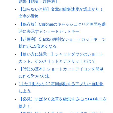
結果【結論：超快適】
【知らないと損】文章の編集速度が爆上がり！
文字の置換
【保存版】Chromeのキャッシュクリア画面を瞬
時に表示するショートカットキー
【超便利】Slackの便利なショートカットキーで
操作が1.5倍速くなる
【使い方に注意！】シャットダウンのショート
カット、そのメリットとデメリットとは？
【時短の基本】ショートカットアイコンを簡単
に作る5つの方法
"まだ手動なの？" 毎回起動するアプリは自動化
しよう
【必見】すばやく文章を編集するには●●●キーを
使え！