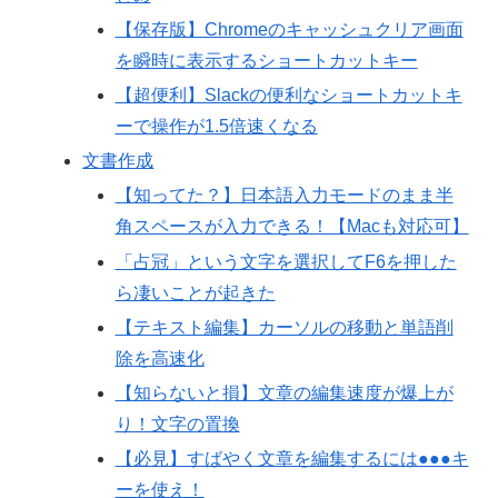
【保存版】Chromeのキャッシュクリア画面
を瞬時に表示するショートカットキー
【超便利】Slackの便利なショートカットキ
ーで操作が1.5倍速くなる
文書作成
【知ってた？】日本語入力モードのまま半
角スペースが入力できる！【Macも対応可】
「占冠」という文字を選択してF6を押した
ら凄いことが起きた
【テキスト編集】カーソルの移動と単語削
除を高速化
【知らないと損】文章の編集速度が爆上が
り！文字の置換
【必見】すばやく文章を編集するには●●●キ
ーを使え！