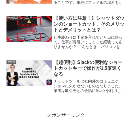
ることです。単純にファイルの場所を知
らせるだけであれば、アドレスバーのパ
スをコピーするだけなので簡単です。で
すが場合によっては、リンクをクリック
【使い方に注意！】シャットダウ
Windows
したら直接ファイルが開く...
ンのショートカット、そのメリッ
トとデメリットとは？
仕事終わりに予定を入れていた日に限っ
て、仕事が長引いてしまった経験ってあ
りませんか？ こんなとき、パソコンをシ
ャットダウンする時間ももどかしくなり
ますよね。それを解決する方法として、
シャットダウンのアイコンを作ってみま
【超便利】Slackの便利なショー
アプリ
せんか？作成したアイコ...
トカットキーで操作が1.5倍速く
なる
チャットツールは社内外のコミュニケー
ションに欠かせないものとなりました。
筆者は取引先との会話にSlackを利用して
います。使い始めの頃は、メッセージの
編集やスレッドの確認方法など、操作に
迷う場面が頻繁にあったので、楽天で書
籍を購入して基本的...
スポンサーリンク