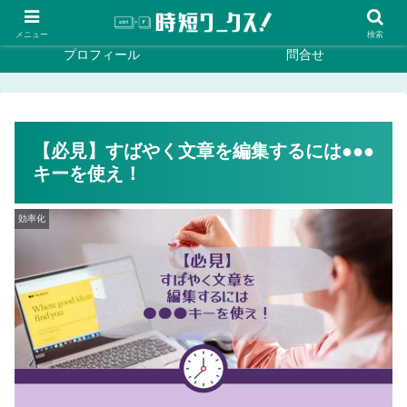
ホーム
効率化
メニュー
検索
プロフィール
問合せ
【必見】すばやく文章を編集するには●●●
キーを使え！
効率化