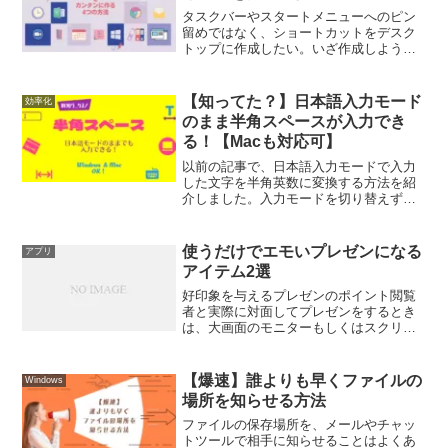
タスクバーやスタートメニューへのピン
留めではなく、ショートカットをデスク
トップに作成したい。いざ作成しようと
して、操作方法に迷いませんでしたか？
そんな時、今さら同僚や友人に聞くのは
恥ずかしいと思ってしまいますよね。シ
【知ってた？】日本語入力モード
効率化
ョートカットを作成する方...
のまま半角スペースが入力でき
る！【Macも対応可】
以前の記事で、日本語入力モードで入力
した文字を半角英数に変換する方法を紹
介しました。入力モードを切り替えず
に、半角英数に変換できるのはすごく便
利ですが、どうしても半角に変換できな
いものがあります。それは半角スペース
使うだけでエモいプレゼンになる
アプリ
です。全角文字であれば、全...
アイテム2選
好印象を与えるプレゼンのポイント閲覧
者と実際に対面してプレゼンをするとき
は、大画面のモニターもしくはスクリー
ンの前で説明をすることになります。説
明するときはスクリーン向かって右側に
立つプレゼン中は感じのいい人を見つけ
【爆速】誰よりも早くファイルの
Windows
て、3秒間目を合わす表情...
場所を知らせる方法
ファイルの保存場所を、メールやチャッ
トツールで相手に知らせることはよくあ